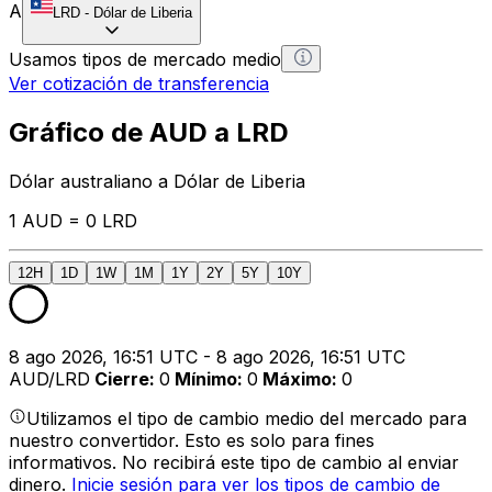
A
LRD
-
Dólar de Liberia
Usamos tipos de mercado medio
Ver cotización de transferencia
Gráfico de AUD a LRD
Dólar australiano a Dólar de Liberia
1 AUD = 0 LRD
12H
1D
1W
1M
1Y
2Y
5Y
10Y
8 ago 2026, 16:51 UTC - 8 ago 2026, 16:51 UTC
AUD/LRD
Cierre
:
0
Mínimo
:
0
Máximo
:
0
Utilizamos el tipo de cambio medio del mercado para
nuestro convertidor. Esto es solo para fines
informativos. No recibirá este tipo de cambio al enviar
dinero.
Inicie sesión para ver los tipos de cambio de