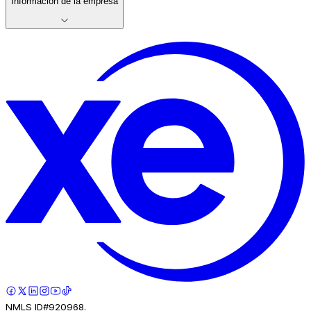
Información de la empresa
NMLS ID#920968.