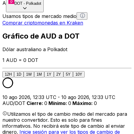
A
DOT
-
Polkadot
Usamos tipos de mercado medio
Comprar criptomonedas en Kraken
Gráfico de AUD a DOT
Dólar australiano a Polkadot
1 AUD = 0 DOT
12H
1D
1W
1M
1Y
2Y
5Y
10Y
10 ago 2026, 12:33 UTC - 10 ago 2026, 12:33 UTC
AUD/DOT
Cierre
:
0
Mínimo
:
0
Máximo
:
0
Utilizamos el tipo de cambio medio del mercado para
nuestro convertidor. Esto es solo para fines
informativos. No recibirá este tipo de cambio al enviar
dinero.
Inicie sesión para ver los tipos de cambio de