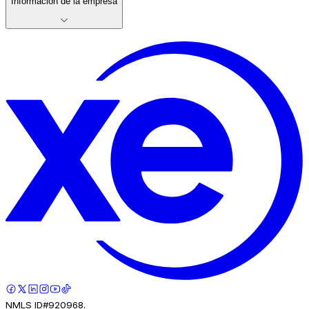
Información de la empresa
NMLS ID#920968.