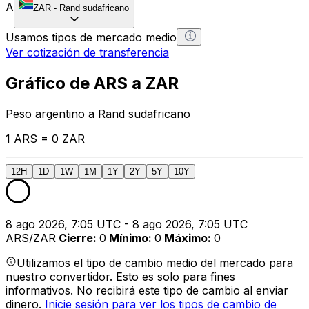
A
ZAR
-
Rand sudafricano
Usamos tipos de mercado medio
Ver cotización de transferencia
Gráfico de ARS a ZAR
Peso argentino a Rand sudafricano
1 ARS = 0 ZAR
12H
1D
1W
1M
1Y
2Y
5Y
10Y
8 ago 2026, 7:05 UTC - 8 ago 2026, 7:05 UTC
ARS/ZAR
Cierre
:
0
Mínimo
:
0
Máximo
:
0
Utilizamos el tipo de cambio medio del mercado para
nuestro convertidor. Esto es solo para fines
informativos. No recibirá este tipo de cambio al enviar
dinero.
Inicie sesión para ver los tipos de cambio de