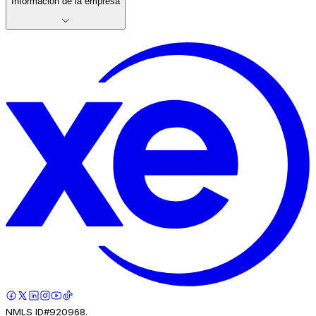
Información de la empresa
NMLS ID#920968.