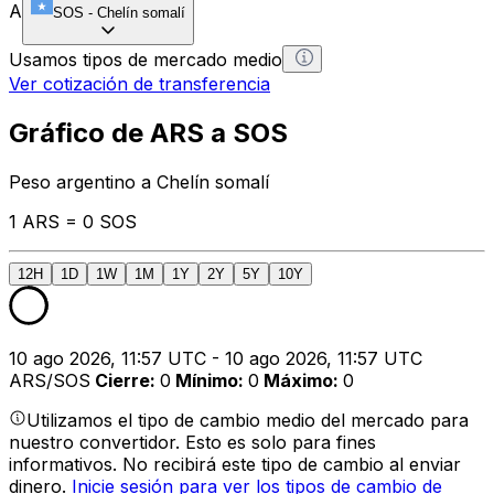
A
SOS
-
Chelín somalí
Usamos tipos de mercado medio
Ver cotización de transferencia
Gráfico de ARS a SOS
Peso argentino a Chelín somalí
1 ARS = 0 SOS
12H
1D
1W
1M
1Y
2Y
5Y
10Y
10 ago 2026, 11:57 UTC - 10 ago 2026, 11:57 UTC
ARS/SOS
Cierre
:
0
Mínimo
:
0
Máximo
:
0
Utilizamos el tipo de cambio medio del mercado para
nuestro convertidor. Esto es solo para fines
informativos. No recibirá este tipo de cambio al enviar
dinero.
Inicie sesión para ver los tipos de cambio de