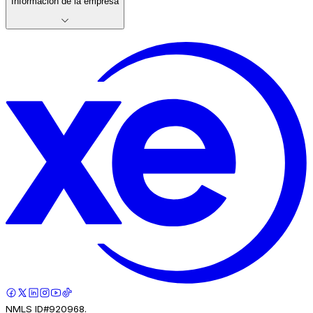
Información de la empresa
NMLS ID#920968.