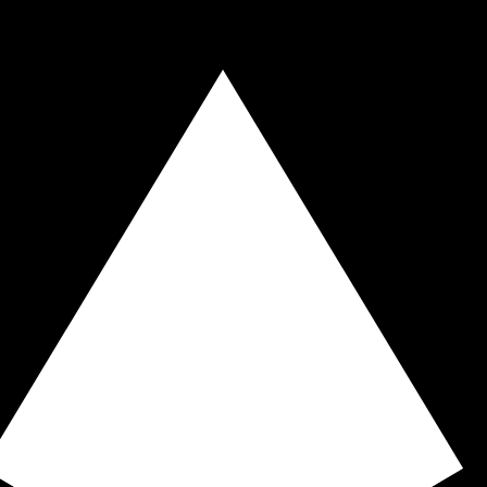
ies dient nur zu Informationszwecken. Diesen Kurs erhalt
liebteste Wechselkurs für Chilenischer Peso ist. Der Wäh