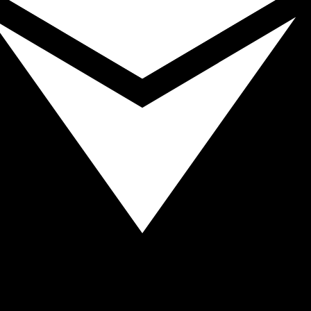
eliebteste Wechselkurs für Ethereum ist. Der Währungsco
Leit
Währung
Zinssatz
JPY
0,75 %
CHF
0,00 %
EUR
4,25 %
USD
3,75 %
CAD
2,25 %
AUD
3,60 %
NZD
2,25 %
GBP
3,75 %
ten
en weltweit