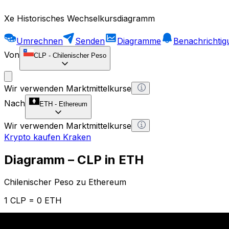
Xe Historisches Wechselkursdiagramm
Umrechnen
Senden
Diagramme
Benachrichti
Von
CLP
-
Chilenischer Peso
Wir verwenden Marktmittelkurse
Nach
ETH
-
Ethereum
Wir verwenden Marktmittelkurse
Krypto kaufen Kraken
Diagramm – CLP in ETH
Chilenischer Peso zu Ethereum
1 CLP = 0 ETH
12H
1D
1W
1M
1Y
2Y
5Y
10Y