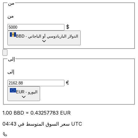
من
من
$
الدولار الباربادوسي أو الباجاني
-
BBD
إلى
إلى
€
اليورو
-
EUR
1.00
BBD
=
0.43
257783
EUR
سعر السوق المتوسط في 04:43 UTC