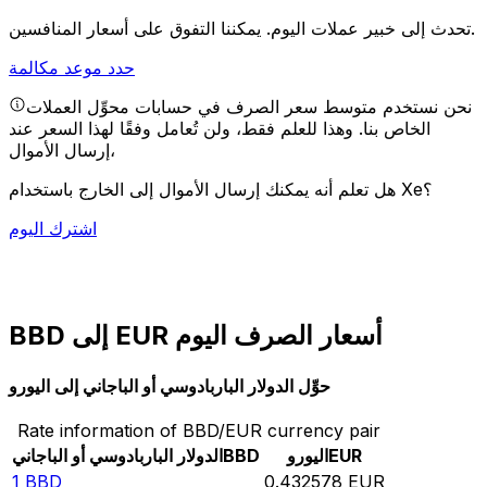
يمكننا التفوق على أسعار المنافسين.
تحدث إلى خبير عملات اليوم.
حدد موعد مكالمة
نحن نستخدم متوسط سعر الصرف في حسابات محوِّل العملات
الخاص بنا. وهذا للعلم فقط، ولن تُعامل وفقًا لهذا السعر عند
إرسال الأموال،
هل تعلم أنه يمكنك إرسال الأموال إلى الخارج باستخدام Xe؟
اشترك اليوم
BBD إلى EUR أسعار الصرف اليوم
حوِّل الدولار الباربادوسي أو الباجاني إلى اليورو
Rate information of BBD/EUR currency pair
EUR
اليورو
BBD
الدولار الباربادوسي أو الباجاني
1
BBD
0.432578
EUR