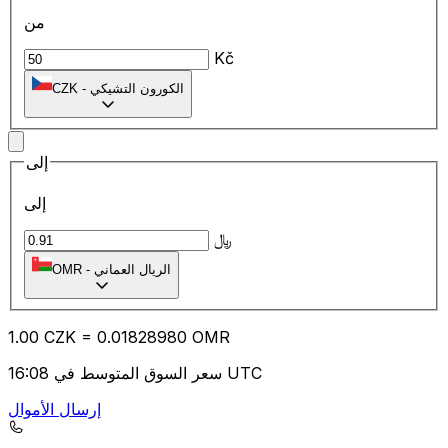
من
Kč
الكورون التشيكي
-
CZK
إلى
إلى
﷼
الريال العماني
-
OMR
1.00
CZK
=
0.01
828980
OMR
سعر السوق المتوسط في 16:08 UTC
إرسال الأموال