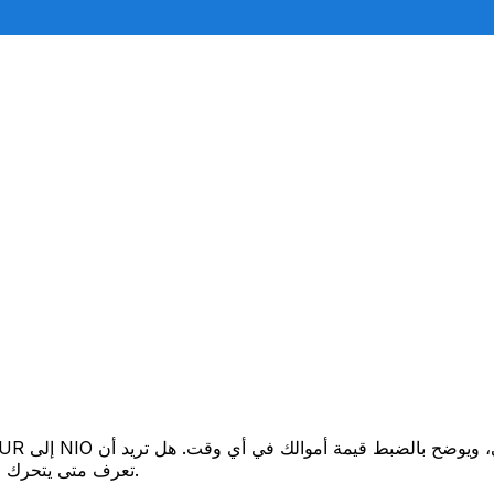
تعرف متى يتحرك السعر لصالحك؟ اضبط تنبيه السعر وسنخبرك عندما يصل إلى هدفك.