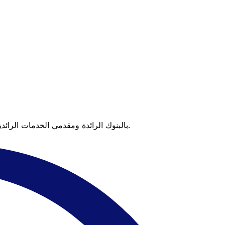
عندما تقارن Xe بالبنوك الرائدة ومقدمي الخدمات الرائدين، يتضح لك الفرق. تعني الأسعار التي تتفوق على أسعار البنوك وعدم وجود رسوم خفية قيمة أكبر على كل عملية تحويل.