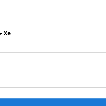
5 EUR إلى NIO | حوِّل - إلى اليورو | إكس إي Xe