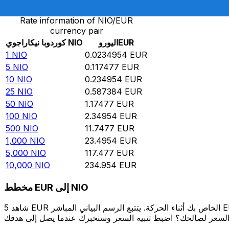
Rate information of NIO/EUR
currency pair
EUR
اليورو
NIO
كوردوبا نيكاراجوي
1
NIO
0.0234954
EUR
5
NIO
0.117477
EUR
10
NIO
0.234954
EUR
25
NIO
0.587384
EUR
50
NIO
1.17477
EUR
100
NIO
2.34954
EUR
500
NIO
11.7477
EUR
1,000
NIO
23.4954
EUR
5,000
NIO
117.477
EUR
10,000
NIO
234.954
EUR
مخطط EUR إلى NIO
شاهد 5 EUR الخاص بك أثناء الحركة. يتتبع الرسم البياني المباشر EUR إلى NIO الخاص بنا على مدار 12 شهرًا من أسعار السوق في الوقت الحقيقي، ويوضح بالضبط قيمة أموالك في أي وقت. هل تريد أن