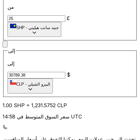
من
£
جنيه سانت هيليني
-
SHP
إلى
إلى
$
البيزو الشيلي
-
CLP
1.00
SHP
=
1,231.57
52
CLP
سعر السوق المتوسط في 14:58 UTC
يمكننا التفوق على أسعار المنافسين.
تحدث إلى خبير عملات اليوم.