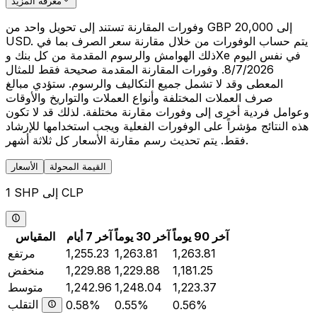
معرفة المزيد
وفورات المقارنة تستند إلى تحويل واحد من GBP 20,000 إلى
USD. يتم حساب الوفورات من خلال مقارنة سعر الصرف بما في
ذلك الهوامش والرسوم المقدمة من كل بنك وXe في نفس اليوم
8/7/2026. وفورات المقارنة المقدمة صحيحة فقط للمثال
المعطى وقد لا تشمل جميع التكاليف والرسوم. ستؤدي مبالغ
صرف العملات المختلفة وأنواع العملات والتواريخ والأوقات
وعوامل فردية أخرى إلى وفورات مقارنة مختلفة. لذلك قد لا تكون
هذه النتائج مؤشراً على الوفورات الفعلية ويجب استخدامها للإرشاد
فقط. يتم تحديث رسم مقارنة الأسعار كل ثلاثة أشهر.
القيمة المحولة
الأسعار
1 SHP إلى CLP
آخر 90 يوماً
آخر 30 يوماً
آخر 7 أيام
المقياس
1,263.81
1,263.81
1,255.23
مرتفع
1,181.25
1,229.88
1,229.88
منخفض
1,223.37
1,248.04
1,242.96
متوسط
التقلب
0.58%
0.55%
0.56%