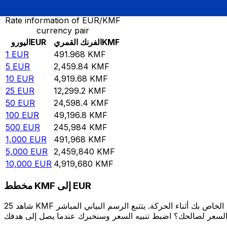
Rate information of EUR/KMF
currency pair
KMF
الفرنك القمري
EUR
اليورو
1
EUR
491.968
KMF
5
EUR
2,459.84
KMF
10
EUR
4,919.68
KMF
25
EUR
12,299.2
KMF
50
EUR
24,598.4
KMF
100
EUR
49,196.8
KMF
500
EUR
245,984
KMF
1,000
EUR
491,968
KMF
5,000
EUR
2,459,840
KMF
10,000
EUR
4,919,680
KMF
مخطط KMF إلى EUR
شاهد 25 KMF الخاص بك أثناء الحركة. يتتبع الرسم البياني المباشر KMF إلى EUR الخاص بنا على مدار 12 شهرًا من أسعار السوق في الوقت الحقيقي، ويوضح بالضبط قيمة أموالك في أي وقت. هل تريد