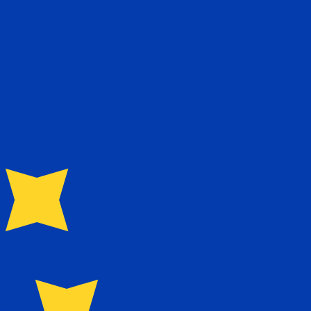
نحن نستخدم متوسط سعر الصرف في حسابات محوِّل العملات الخاص بنا. وهذا للعلم فقط، ولن تُعامل وفقًا لهذا السعر عند إرسال الأموال،