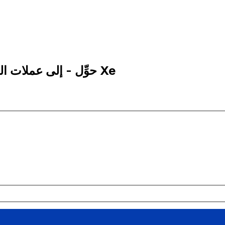
25 KMF إلى EUR | حوِّل - إلى عملات الفرنك القمري | إكس إي Xe