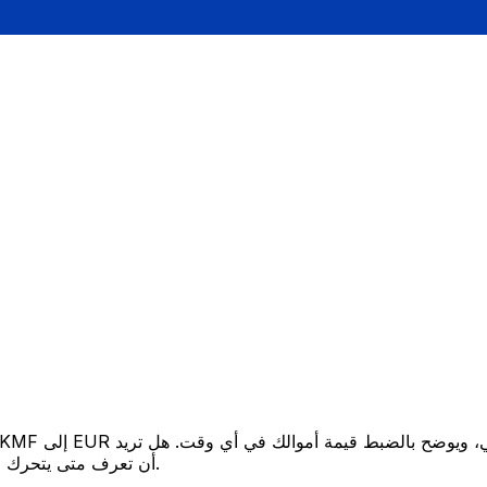
أن تعرف متى يتحرك السعر لصالحك؟ اضبط تنبيه السعر وسنخبرك عندما يصل إلى هدفك.