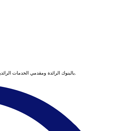
عندما تقارن Xe بالبنوك الرائدة ومقدمي الخدمات الرائدين، يتضح لك الفرق. تعني الأسعار التي تتفوق على أسعار البنوك وعدم وجود رسوم خفية قيمة أكبر على كل عملية تحويل.