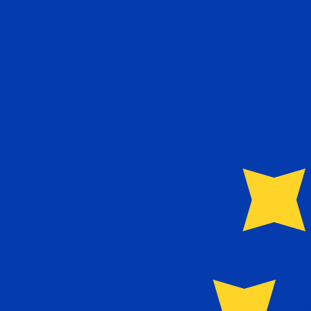
€
اليورو
-
EUR
1.00
KMF
=
0.00
203265
EUR
سعر السوق المتوسط في 22:46 UTC
يمكننا التفوق على أسعار المنافسين.
تحدث إلى خبير عملات اليوم.
حدد موعد مكالمة
هل تعلم أنه يمكنك إرسال الأموال إلى الخارج باستخدام Xe؟
اشترك اليوم