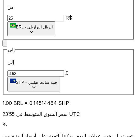
من
R$
الريال البرازيلي
-
BRL
إلى
إلى
£
جنيه سانت هيليني
-
SHP
1.00
BRL
=
0.14
514464
SHP
سعر السوق المتوسط في 23:55 UTC
يمكننا التفوق على أسعار المنافسين.
تحدث إلى خبير عملات اليوم.