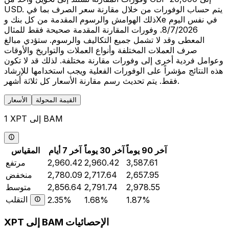
USD. يتم حساب الوفورات من خلال مقارنة سعر الصرف بما في
ذلك الهوامش والرسوم المقدمة من كل بنك وXe في نفس اليوم
8/7/2026. وفورات المقارنة المقدمة صحيحة فقط للمثال
المعطى وقد لا تشمل جميع التكاليف والرسوم. ستؤدي مبالغ
صرف العملات المختلفة وأنواع العملات والتواريخ والأوقات
وعوامل فردية أخرى إلى وفورات مقارنة مختلفة. لذلك قد لا تكون
هذه النتائج مؤشراً على الوفورات الفعلية ويجب استخدامها للإرشاد
فقط. يتم تحديث رسم مقارنة الأسعار كل ثلاثة أشهر.
القيمة المحولة
الأسعار
1 XPT إلى BAM
آخر 90 يوماً
آخر 30 يوماً
آخر 7 أيام
المقياس
3,587.61
2,960.42
2,960.42
مرتفع
2,657.95
2,717.64
2,780.09
منخفض
2,978.55
2,791.74
2,856.64
متوسط
التقلب
2.35%
1.68%
1.87%
XPT إلى BAM الإحصائيات