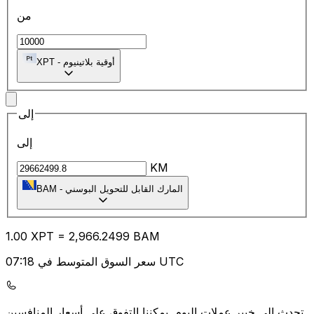
من
أوقية بلاتينيوم
-
XPT
إلى
إلى
KM
المارك القابل للتحويل البوسني
-
BAM
1.00
XPT
=
2,966.24
99
BAM
سعر السوق المتوسط في 07:18 UTC
يمكننا التفوق على أسعار المنافسين.
تحدث إلى خبير عملات اليوم.