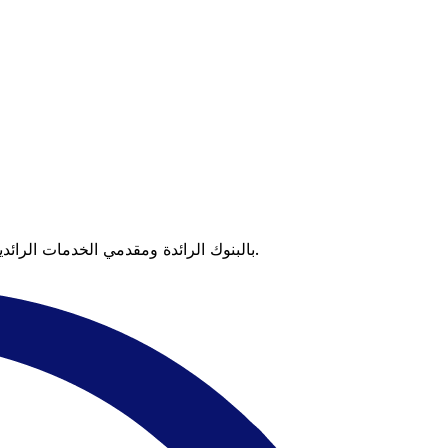
عندما تقارن Xe بالبنوك الرائدة ومقدمي الخدمات الرائدين، يتضح لك الفرق. تعني الأسعار التي تتفوق على أسعار البنوك وعدم وجود رسوم خفية قيمة أكبر على كل عملية تحويل.