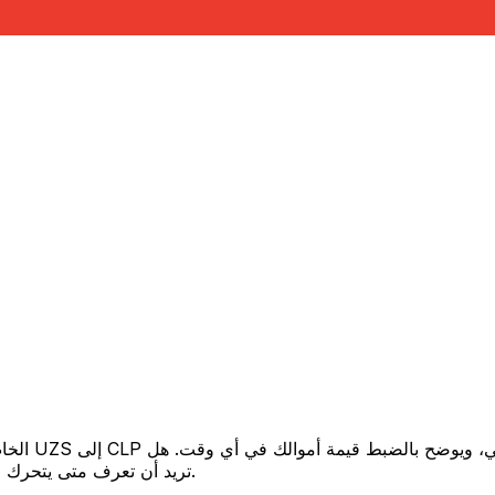
تريد أن تعرف متى يتحرك السعر لصالحك؟ اضبط تنبيه السعر وسنخبرك عندما يصل إلى هدفك.