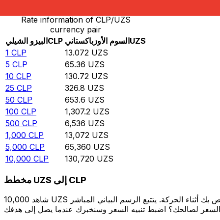
Rate information of CLP/UZS
currency pair
UZS
السوم الأوزباكستاني
CLP
البيزو الشيلي
1
CLP
13.072
UZS
5
CLP
65.36
UZS
10
CLP
130.72
UZS
25
CLP
326.8
UZS
50
CLP
653.6
UZS
100
CLP
1,307.2
UZS
500
CLP
6,536
UZS
1,000
CLP
13,072
UZS
5,000
CLP
65,360
UZS
10,000
CLP
130,720
UZS
مخطط UZS إلى CLP
شاهد 10,000 UZS الخاص بك أثناء الحركة. يتتبع الرسم البياني المباشر UZS إلى CLP الخاص بنا على مدار 12 شهرًا من أسعار السوق في الوقت الحقيقي، ويوضح بالضبط قيمة أموالك في أي وقت. هل