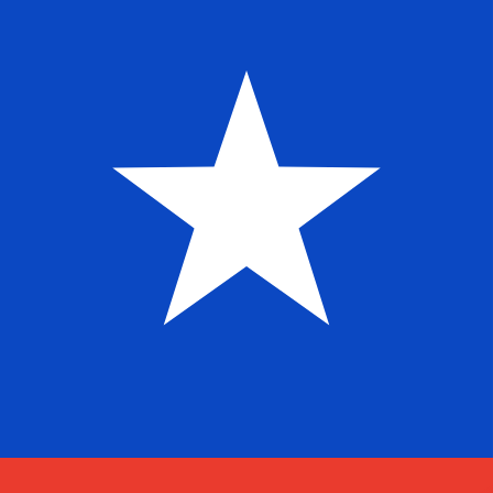
$
البيزو الشيلي
-
CLP
1.00
UZS
=
0.07
649934
CLP
سعر السوق المتوسط في 02:01 UTC
يمكننا التفوق على أسعار المنافسين.
تحدث إلى خبير عملات اليوم.
حدد موعد مكالمة
هل تعلم أنه يمكنك إرسال الأموال إلى الخارج باستخدام Xe؟
اشترك اليوم