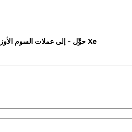
10,000 UZS إلى CLP | حوِّل - إلى عملات السوم الأوزباكستاني | إكس إي Xe