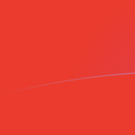
UZS إلى CLP أسعار الصرف اليوم
حوِّل السوم الأوزباكستاني إلى البيزو الشيلي
Rate information of UZS/CLP
currency pair
CLP
البيزو الشيلي
UZS
السوم الأوزباكستاني
1
UZS
0.0764993
CLP
5
UZS
0.382497
CLP
10
UZS
0.764993
CLP
25
UZS
1.91248
CLP
50
UZS
3.82497
CLP
100
UZS
7.64993
CLP
500
UZS
38.2497
CLP
1,000
UZS
76.4993
CLP
5,000
UZS
382.497
CLP
10,000
UZS
764.993
CLP
حوِّل البيزو الشيلي إلى السوم الأوزباكستاني