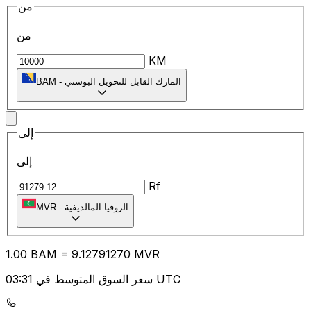
من
من
KM
المارك القابل للتحويل البوسني
-
BAM
إلى
إلى
Rf
الروفيا المالديفية
-
MVR
1.00
BAM
=
9.12
791270
MVR
سعر السوق المتوسط في 03:31 UTC