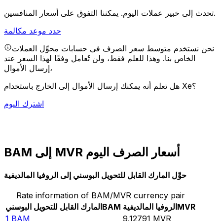
يمكننا التفوق على أسعار المنافسين.
تحدث إلى خبير عملات اليوم.
حدد موعد مكالمة
نحن نستخدم متوسط سعر الصرف في حسابات محوِّل العملات
الخاص بنا. وهذا للعلم فقط، ولن تُعامل وفقًا لهذا السعر عند
إرسال الأموال،
هل تعلم أنه يمكنك إرسال الأموال إلى الخارج باستخدام Xe؟
اشترك اليوم
BAM إلى MVR أسعار الصرف اليوم
حوِّل المارك القابل للتحويل البوسني إلى الروفيا المالديفية
Rate information of BAM/MVR currency pair
MVR
الروفيا المالديفية
BAM
المارك القابل للتحويل البوسني
1
BAM
9.12791
MVR