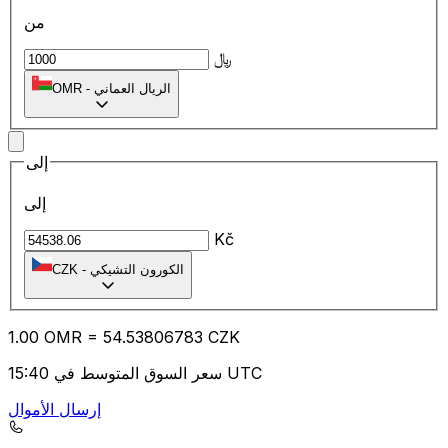
من
﷼
الريال العماني
-
OMR
إلى
إلى
Kč
الكورون التشيكي
-
CZK
1.00
OMR
=
54.53
806783
CZK
سعر السوق المتوسط في 15:40 UTC
إرسال الأموال