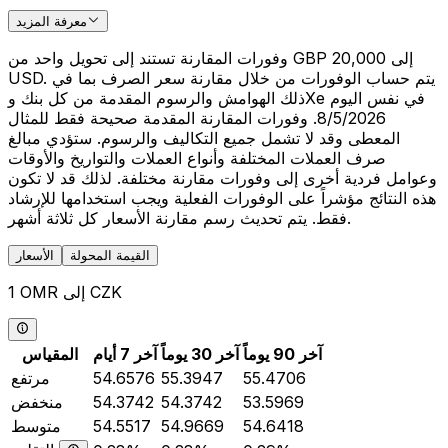
معرفة المزيد
وفورات المقارنة تستند إلى تحويل واحد من GBP 20,000 إلى
USD. يتم حساب الوفورات من خلال مقارنة سعر الصرف بما في
ذلك الهوامش والرسوم المقدمة من كل بنك وXe في نفس اليوم
8/5/2026. وفورات المقارنة المقدمة صحيحة فقط للمثال
المعطى وقد لا تشمل جميع التكاليف والرسوم. ستؤدي مبالغ
صرف العملات المختلفة وأنواع العملات والتواريخ والأوقات
وعوامل فردية أخرى إلى وفورات مقارنة مختلفة. لذلك قد لا تكون
هذه النتائج مؤشراً على الوفورات الفعلية ويجب استخدامها للإرشاد
فقط. يتم تحديث رسم مقارنة الأسعار كل ثلاثة أشهر.
القيمة المحولة
الأسعار
1 OMR إلى CZK
آخر 90 يوماً
آخر 30 يوماً
آخر 7 أيام
المقياس
55.4706
55.3947
54.6576
مرتفع
53.5969
54.3742
54.3742
منخفض
54.6418
54.9669
54.5517
متوسط