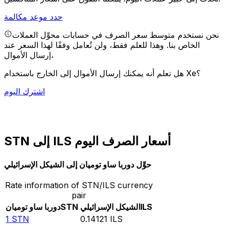
حدد موعد مكالمة
نحن نستخدم متوسط سعر الصرف في حسابات محوِّل العملات
الخاص بنا. وهذا للعلم فقط، ولن تُعامل وفقًا لهذا السعر عند
إرسال الأموال،
هل تعلم أنه يمكنك إرسال الأموال إلى الخارج باستخدام Xe؟
اشترك اليوم
STN إلى ILS أسعار الصرف اليوم
حوِّل دوربا ساو توميان إلى الشيكل الإسرائيلي
Rate information of STN/ILS currency
pair
ILS
الشيكل الإسرائيلي
STN
دوربا ساو توميان
1
STN
0.14121
ILS