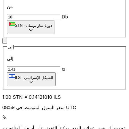
من
Db
دوربا ساو توميان
-
STN
إلى
إلى
₪
الشيكل الإسرائيلي
-
ILS
1.00
STN
=
0.14
121010
ILS
سعر السوق المتوسط في 08:59 UTC
يمكننا التفوق على أسعار المنافسين.
تحدث إلى خبير عملات اليوم.