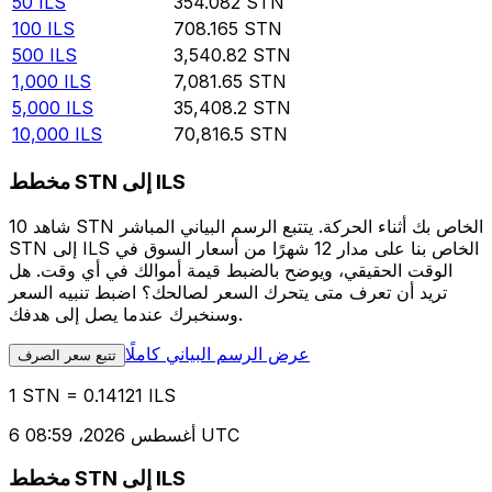
50
ILS
354.082
STN
100
ILS
708.165
STN
500
ILS
3,540.82
STN
1,000
ILS
7,081.65
STN
5,000
ILS
35,408.2
STN
10,000
ILS
70,816.5
STN
مخطط STN إلى ILS
شاهد 10 STN الخاص بك أثناء الحركة. يتتبع الرسم البياني المباشر
STN إلى ILS الخاص بنا على مدار 12 شهرًا من أسعار السوق في
الوقت الحقيقي، ويوضح بالضبط قيمة أموالك في أي وقت. هل
تريد أن تعرف متى يتحرك السعر لصالحك؟ اضبط تنبيه السعر
وسنخبرك عندما يصل إلى هدفك.
عرض الرسم البياني كاملًا
تتبع سعر الصرف
1 STN = 0.14121 ILS
6 أغسطس 2026، 08:59 UTC
مخطط STN إلى ILS