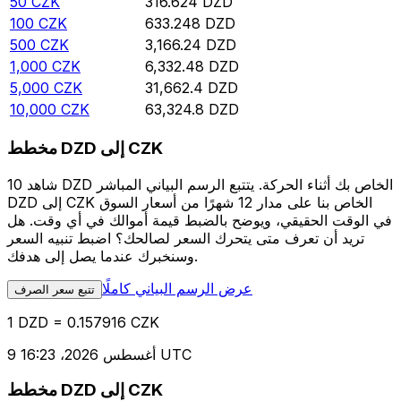
50
CZK
316.624
DZD
100
CZK
633.248
DZD
500
CZK
3,166.24
DZD
1,000
CZK
6,332.48
DZD
5,000
CZK
31,662.4
DZD
10,000
CZK
63,324.8
DZD
مخطط DZD إلى CZK
شاهد 10 DZD الخاص بك أثناء الحركة. يتتبع الرسم البياني المباشر
DZD إلى CZK الخاص بنا على مدار 12 شهرًا من أسعار السوق
في الوقت الحقيقي، ويوضح بالضبط قيمة أموالك في أي وقت. هل
تريد أن تعرف متى يتحرك السعر لصالحك؟ اضبط تنبيه السعر
وسنخبرك عندما يصل إلى هدفك.
عرض الرسم البياني كاملًا
تتبع سعر الصرف
1 DZD = 0.157916 CZK
9 أغسطس 2026، 16:23 UTC
مخطط DZD إلى CZK