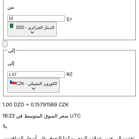
من
دج
الدينار الجزائري
-
DZD
إلى
إلى
Kč
الكورون التشيكي
-
CZK
1.00
DZD
=
0.15
791589
CZK
سعر السوق المتوسط في 16:23 UTC
يمكننا التفوق على أسعار المنافسين.
تحدث إلى خبير عملات اليوم.