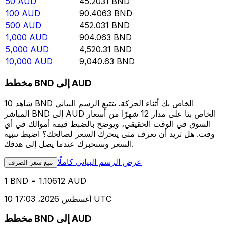
50
AUD
45.2031
BND
100
AUD
90.4063
BND
500
AUD
452.031
BND
1,000
AUD
904.063
BND
5,000
AUD
4,520.31
BND
10,000
AUD
9,040.63
BND
مخطط BND إلى AUD
شاهد 10 BND الخاص بك أثناء الحركة. يتتبع الرسم البياني
المباشر BND إلى AUD الخاص بنا على مدار 12 شهرًا من أسعار
السوق في الوقت الحقيقي، ويوضح بالضبط قيمة أموالك في أي
وقت. هل تريد أن تعرف متى يتحرك السعر لصالحك؟ اضبط تنبيه
السعر وسنخبرك عندما يصل إلى هدفك.
عرض الرسم البياني كاملًا
تتبع سعر الصرف
1 BND = 1.10612 AUD
10 أغسطس 2026، 17:03 UTC
مخطط BND إلى AUD