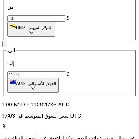
من
$
الدولار البروني
-
BND
إلى
إلى
$
الدولار الأسترالي
-
AUD
1.00
BND
=
1.10
611786
AUD
سعر السوق المتوسط في 17:03 UTC
يمكننا التفوق على أسعار المنافسين.
تحدث إلى خبير عملات اليوم.