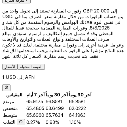
معرفة المزيد
وفورات المقارنة تستند إلى تحويل واحد من GBP 20,000 إلى
USD. يتم حساب الوفورات من خلال مقارنة سعر الصرف بما في
ذلك الهوامش والرسوم المقدمة من كل بنك وXe في نفس اليوم
8/8/2026. وفورات المقارنة المقدمة صحيحة فقط للمثال
المعطى وقد لا تشمل جميع التكاليف والرسوم. ستؤدي مبالغ
صرف العملات المختلفة وأنواع العملات والتواريخ والأوقات
وعوامل فردية أخرى إلى وفورات مقارنة مختلفة. لذلك قد لا تكون
هذه النتائج مؤشراً على الوفورات الفعلية ويجب استخدامها للإرشاد
فقط. يتم تحديث رسم مقارنة الأسعار كل ثلاثة أشهر.
القيمة المحولة
الأسعار
1 USD إلى AFN
آخر 90 يوماً
آخر 30 يوماً
آخر 7 أيام
المقياس
66.8581
66.8581
65.9175
مرتفع
62.0222
63.6499
65.4805
منخفض
64.1963
65.7634
65.6960
متوسط
التقلب
0.27%
0.93%
1.10%