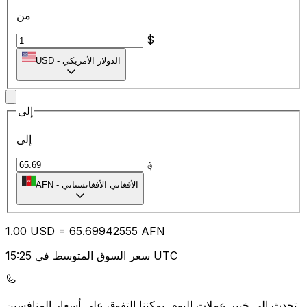
من
$
الدولار الأمريكي
-
USD
إلى
إلى
؋
الأفغاني الأفغانستاني
-
AFN
1.00
USD
=
65.69
942555
AFN
سعر السوق المتوسط في 15:25 UTC
يمكننا التفوق على أسعار المنافسين.
تحدث إلى خبير عملات اليوم.