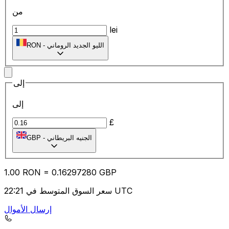
من
lei
الليو الجديد الروماني
-
RON
إلى
إلى
£
الجنيه البريطاني
-
GBP
1.00
RON
=
0.16
297280
GBP
سعر السوق المتوسط في 22:21 UTC
إرسال الأموال