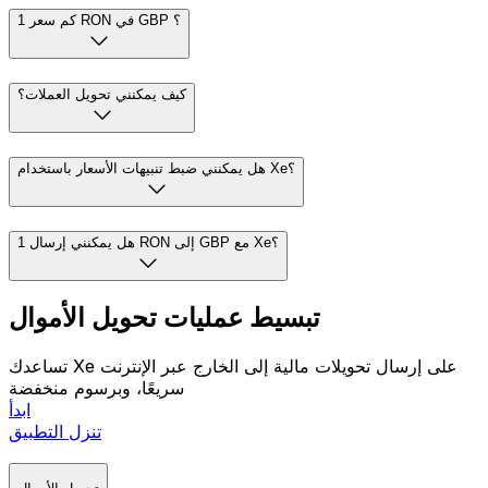
واعتبارًا من 22:21 UTC ، فإن معدل منتصف السوق RON إلى
GBP هو lei1 = £0.1629. سعر منتصف السوق هو نقطة المنتصف
بين أسعار البيع والشراء في أسواق العملات العالمية. لمعرفة
.
تكلفة هذا التحويل مع Xe، تفضل بزيارة
صفحة إرسال الأموال
كم سعر 1 RON في GBP ؟
كيف يمكنني تحويل العملات؟
هل يمكنني ضبط تنبيهات الأسعار باستخدام Xe؟
هل يمكنني إرسال 1 RON إلى GBP مع Xe؟
تبسيط عمليات تحويل الأموال