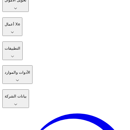
تساعدك Xe على إرسال تحويلات مالية إلى الخارج عبر الإنترنت
سريعًا، وبرسوم منخفضة
ابدأ
تنزل التطبيق
تحويل الأموال
أعمال Xe
التطبيقات
الأدوات والموارد