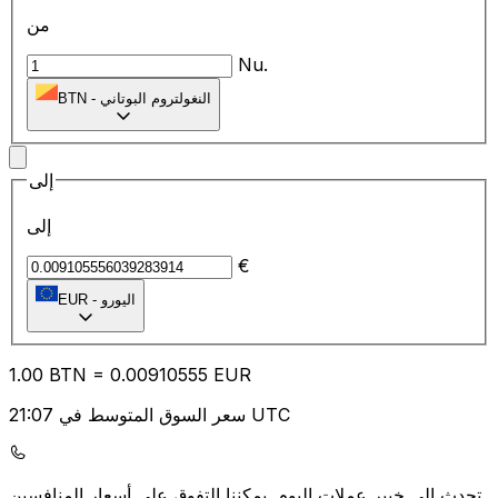
من
Nu.
النغولتروم البوتاني
-
BTN
إلى
إلى
€
اليورو
-
EUR
1.00
BTN
=
0.00
910555
EUR
سعر السوق المتوسط في 21:07 UTC
يمكننا التفوق على أسعار المنافسين.
تحدث إلى خبير عملات اليوم.