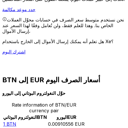
حدد موعد مكالمة
نحن نستخدم متوسط سعر الصرف في حسابات محوِّل العملات
الخاص بنا. وهذا للعلم فقط، ولن تُعامل وفقًا لهذا السعر عند
إرسال الأموال،
هل تعلم أنه يمكنك إرسال الأموال إلى الخارج باستخدام Xe؟
اشترك اليوم
BTN إلى EUR أسعار الصرف اليوم
حوِّل النغولتروم البوتاني إلى اليورو
Rate information of BTN/EUR
currency pair
EUR
اليورو
BTN
النغولتروم البوتاني
1
BTN
0.00910556
EUR