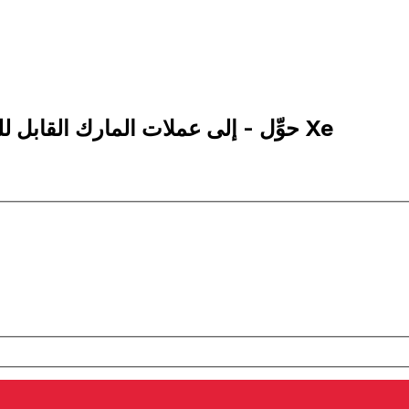
1 BAM إلى YER | حوِّل - إلى عملات المارك القابل للتحويل البوسني | إكس إي Xe