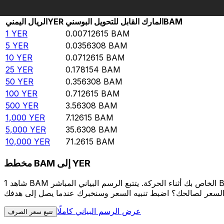
Rate information of YER/BAM currency pair
BAM
المارك القابل للتحويل البوسني
YER
الريال اليمني
1
YER
0.00712615
BAM
5
YER
0.0356308
BAM
10
YER
0.0712615
BAM
25
YER
0.178154
BAM
50
YER
0.356308
BAM
100
YER
0.712615
BAM
500
YER
3.56308
BAM
1,000
YER
7.12615
BAM
5,000
YER
35.6308
BAM
10,000
YER
71.2615
BAM
مخطط BAM إلى YER
شاهد 1 BAM الخاص بك أثناء الحركة. يتتبع الرسم البياني المباشر BAM إلى YER الخاص بنا على مدار 12 شهرًا من أسعار السوق في الوقت الحقيقي، ويوضح بالضبط قيمة أموالك في أي وقت. هل تريد أن
عرض الرسم البياني كاملًا
تتبع سعر الصرف