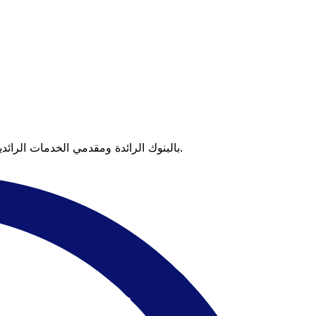
عندما تقارن Xe بالبنوك الرائدة ومقدمي الخدمات الرائدين، يتضح لك الفرق. تعني الأسعار التي تتفوق على أسعار البنوك وعدم وجود رسوم خفية قيمة أكبر على كل عملية تحويل.