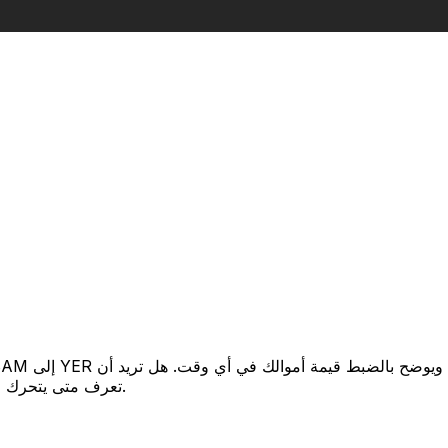
تعرف متى يتحرك السعر لصالحك؟ اضبط تنبيه السعر وسنخبرك عندما يصل إلى هدفك.