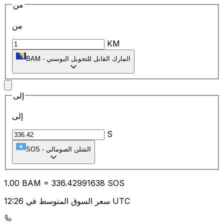
من
من
KM
المارك القابل للتحويل البوسني
-
BAM
إلى
إلى
S
الشلن الصومالي
-
SOS
1.00
BAM
=
336.42
991638
SOS
سعر السوق المتوسط في 12:26 UTC