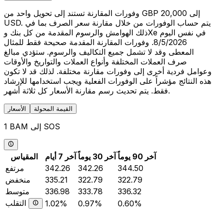
وفورات المقارنة تستند إلى تحويل واحد من GBP 20,000 إلى
USD. يتم حساب الوفورات من خلال مقارنة سعر الصرف بما في
ذلك الهوامش والرسوم المقدمة من كل بنك وXe في نفس اليوم
8/5/2026. وفورات المقارنة المقدمة صحيحة فقط للمثال
المعطى وقد لا تشمل جميع التكاليف والرسوم. ستؤدي مبالغ
صرف العملات المختلفة وأنواع العملات والتواريخ والأوقات
وعوامل فردية أخرى إلى وفورات مقارنة مختلفة. لذلك قد لا تكون
هذه النتائج مؤشراً على الوفورات الفعلية ويجب استخدامها للإرشاد
فقط. يتم تحديث رسم مقارنة الأسعار كل ثلاثة أشهر.
القيمة المحولة
الأسعار
1 BAM إلى SOS
آخر 90 يوماً
آخر 30 يوماً
آخر 7 أيام
المقياس
344.50
342.26
342.26
مرتفع
322.79
322.79
335.21
منخفض
336.32
333.78
336.98
متوسط
التقلب
1.02%
0.97%
0.60%