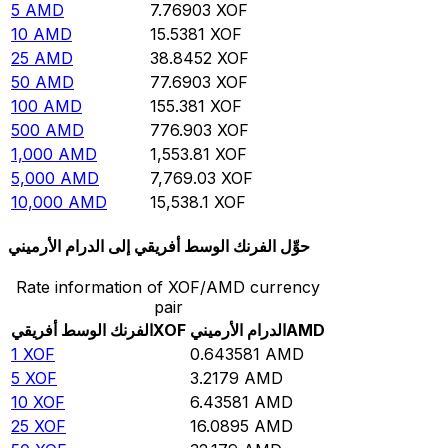
5
AMD
7.76903
XOF
10
AMD
15.5381
XOF
25
AMD
38.8452
XOF
50
AMD
77.6903
XOF
100
AMD
155.381
XOF
500
AMD
776.903
XOF
1,000
AMD
1,553.81
XOF
5,000
AMD
7,769.03
XOF
10,000
AMD
15,538.1
XOF
حوِّل الفرنك الوسط أفريقي إلى الدرام الأرميني
Rate information of XOF/AMD currency
pair
AMD
الدرام الأرميني
XOF
الفرنك الوسط أفريقي
1
XOF
0.643581
AMD
5
XOF
3.2179
AMD
10
XOF
6.43581
AMD
25
XOF
16.0895
AMD