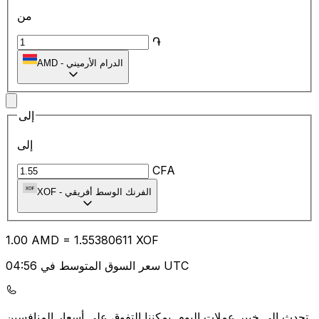
من
֏
الدرام الأرميني
-
AMD
إلى
إلى
CFA
الفرنك الوسط أفريقي
-
XOF
1.00
AMD
=
1.55
380611
XOF
سعر السوق المتوسط في 04:56 UTC
يمكننا التفوق على أسعار المنافسين.
تحدث إلى خبير عملات اليوم.