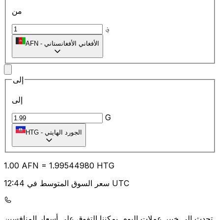
من
؋
الأفغاني الأفغانستاني
-
AFN
إلى
إلى
G
الجورد الهايتي
-
HTG
1.00
AFN
=
1.99
544980
HTG
سعر السوق المتوسط في 12:44 UTC
يمكننا التفوق على أسعار المنافسين.
تحدث إلى خبير عملات اليوم.