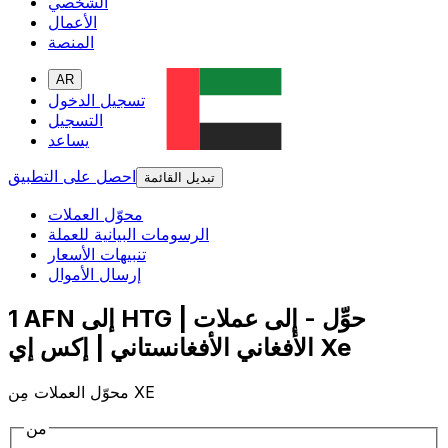
الشخصي
الأعمال
المنصة
AR
تسجيل الدخول
التسجيل
يساعد
احصل على التطبيق
تبديل القائمة
محوّل العملات
الرسومات البيانية للعملة
تنبيهات الأسعار
إرسال الأموال
1 AFN إلى HTG | حوِّل - إلى عملات
الأفغاني الأفغانستاني | إكس إي Xe
محوّل العملات مِن XE
من