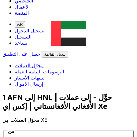
الشخصي
الأعمال
المنصة
AR
تسجيل الدخول
التسجيل
يساعد
احصل على التطبيق
تبديل القائمة
محوّل العملات
الرسومات البيانية للعملة
تنبيهات الأسعار
إرسال الأموال
1 AFN إلى HNL | حوِّل - إلى عملات
الأفغاني الأفغانستاني | إكس إي Xe
محوّل العملات مِن XE
من