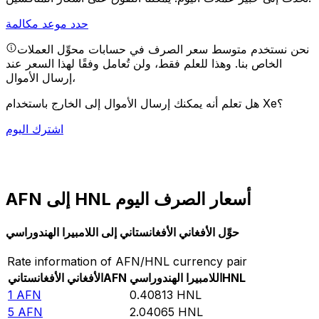
حدد موعد مكالمة
نحن نستخدم متوسط سعر الصرف في حسابات محوِّل العملات
الخاص بنا. وهذا للعلم فقط، ولن تُعامل وفقًا لهذا السعر عند
إرسال الأموال،
هل تعلم أنه يمكنك إرسال الأموال إلى الخارج باستخدام Xe؟
اشترك اليوم
AFN إلى HNL أسعار الصرف اليوم
حوِّل الأفغاني الأفغانستاني إلى اللامبيرا الهندوراسي
Rate information of AFN/HNL currency pair
HNL
اللامبيرا الهندوراسي
AFN
الأفغاني الأفغانستاني
1
AFN
0.40813
HNL
5
AFN
2.04065
HNL