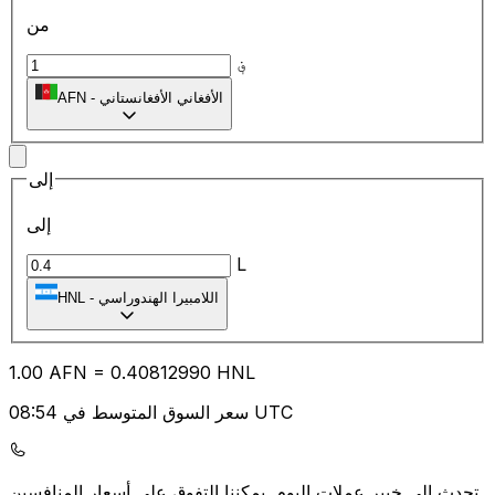
من
؋
الأفغاني الأفغانستاني
-
AFN
إلى
إلى
L
اللامبيرا الهندوراسي
-
HNL
1.00
AFN
=
0.40
812990
HNL
سعر السوق المتوسط في 08:54 UTC
يمكننا التفوق على أسعار المنافسين.
تحدث إلى خبير عملات اليوم.