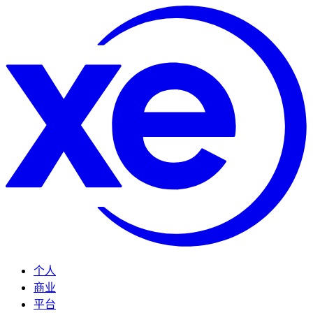
个人
商业
平台