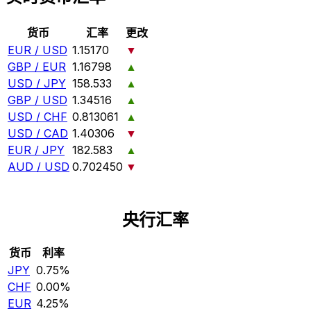
货币
汇率
更改
EUR / USD
1.15170
▼
GBP / EUR
1.16798
▲
USD / JPY
158.533
▲
GBP / USD
1.34516
▲
USD / CHF
0.813061
▲
USD / CAD
1.40306
▼
EUR / JPY
182.583
▲
AUD / USD
0.702450
▼
央行汇率
货币
利率
JPY
0.75%
CHF
0.00%
EUR
4.25%