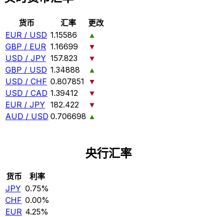
货币
汇率
更改
EUR / USD
1.15586
▲
GBP / EUR
1.16699
▼
USD / JPY
157.823
▼
GBP / USD
1.34888
▲
USD / CHF
0.807851
▼
USD / CAD
1.39412
▼
EUR / JPY
182.422
▼
AUD / USD
0.706698
▲
央行汇率
货币
利率
JPY
0.75%
CHF
0.00%
EUR
4.25%