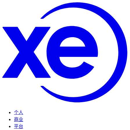
个人
商业
平台