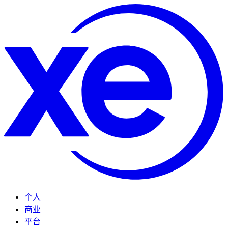
个人
商业
平台