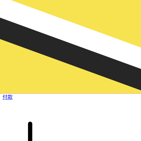
XE 国际汇款
快捷安全地在线汇款。实时跟踪和通知外加灵活的交付和付款
选项。
付款