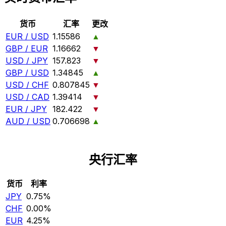
货币
汇率
更改
EUR / USD
1.15586
▲
GBP / EUR
1.16662
▼
USD / JPY
157.823
▼
GBP / USD
1.34845
▲
USD / CHF
0.807845
▼
USD / CAD
1.39414
▼
EUR / JPY
182.422
▼
AUD / USD
0.706698
▲
央行汇率
货币
利率
JPY
0.75%
CHF
0.00%
EUR
4.25%