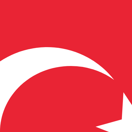
不会仅得此仅率。
仅看仅款仅率。