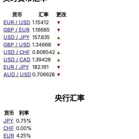
货币
汇率
更改
EUR / USD
1.15412
▼
GBP / EUR
1.16685
▼
USD / JPY
157.835
▲
GBP / USD
1.34668
▼
USD / CHF
0.808542
▲
USD / CAD
1.39428
▲
EUR / JPY
182.161
▼
AUD / USD
0.706628
▼
央行汇率
货币
利率
JPY
0.75%
CHF
0.00%
EUR
4.25%