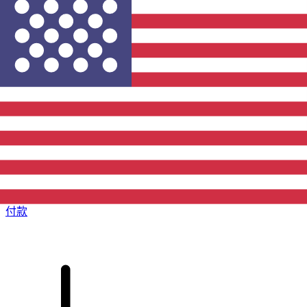
XE 国际汇款
快捷安全地在线汇款。实时跟踪和通知外加灵活的交付和付款
选项。
付款