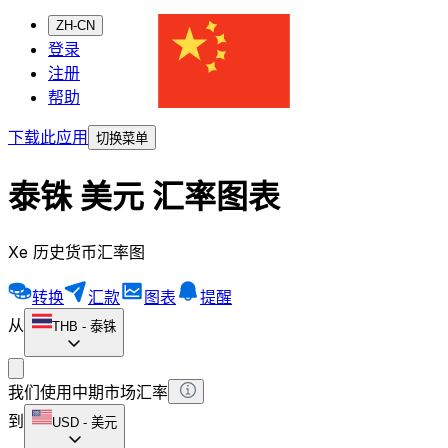
ZH-CN
登录
注册
帮助
下载此应用
切换菜单
泰铢 美元 汇率图表
Xe 历史货币汇率图
转换
汇款
图表
提醒
从
THB
-
泰铢
我们使用中期市场汇率
到
USD
-
美元