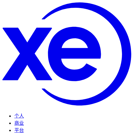
个人
商业
平台