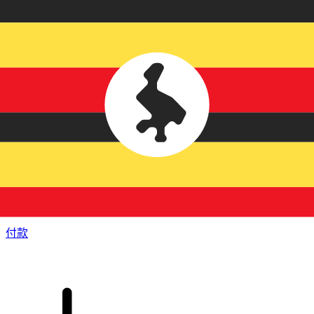
XE 国际汇款
快捷安全地在线汇款。实时跟踪和通知外加灵活的交付和付款
选项。
付款