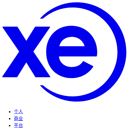
个人
商业
平台