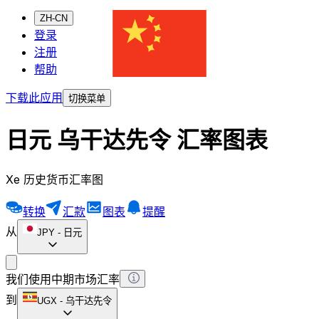
ZH-CN
登录
注册
帮助
下载此应用
切换菜单
日元 乌干达先令 汇率图表
Xe 历史货币汇率图
转换
汇款
图表
提醒
从
JPY
-
日元
我们使用中期市场汇率
到
UGX
-
乌干达先令