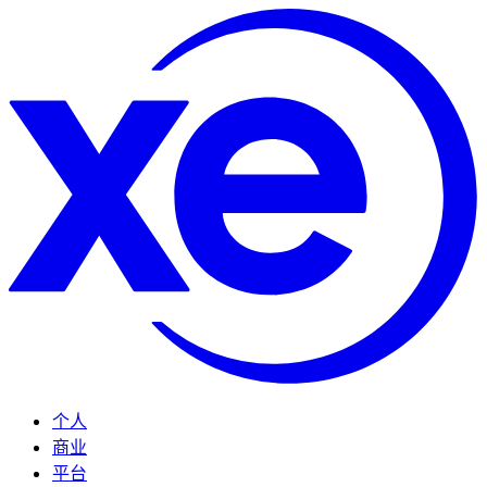
个人
商业
平台