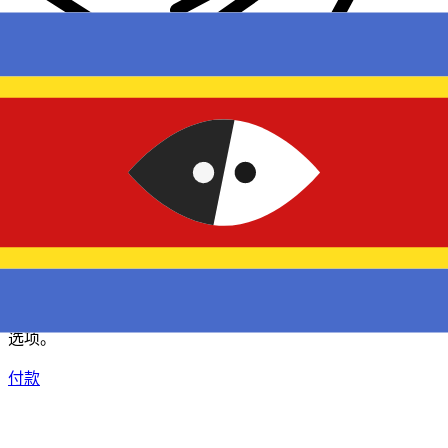
XE 国际汇款
快捷安全地在线汇款。实时跟踪和通知外加灵活的交付和付款
选项。
付款