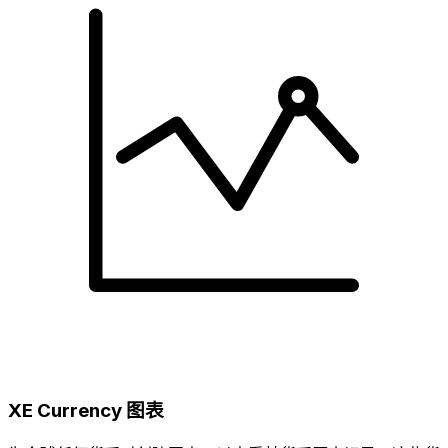
XE Currency 图表