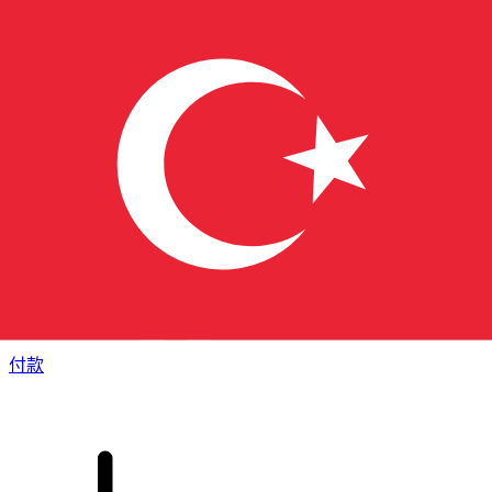
XE 国际汇款
快捷安全地在线汇款。实时跟踪和通知外加灵活的交付和付款
选项。
付款