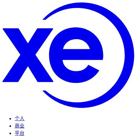
个人
商业
平台