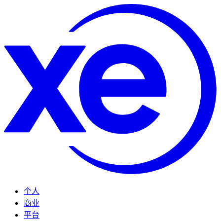
个人
商业
平台