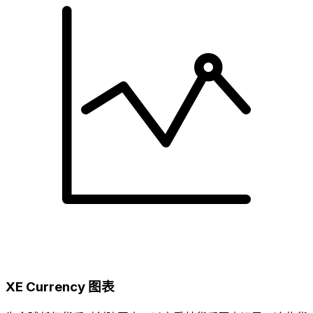
XE Currency 图表