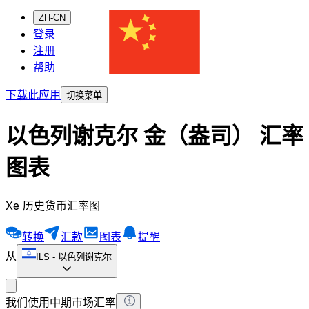
ZH-CN
登录
注册
帮助
下载此应用
切换菜单
以色列谢克尔 金（盎司） 汇率
图表
Xe 历史货币汇率图
转换
汇款
图表
提醒
从
ILS
-
以色列谢克尔
我们使用中期市场汇率