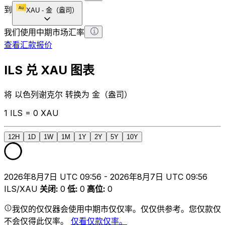
到
XAU
-
金（盎司）
我们使用中期市场汇率
查看汇款报价
ILS 兑 XAU 图表
将 以色列谢克尔 转换为 金（盎司）
1 ILS = 0 XAU
12H
1D
1W
1M
1Y
2Y
5Y
10Y
2026年8月7日 UTC 09:56 - 2026年8月7日 UTC 09:56
ILS/XAU
关闭
:
0
低
:
0
高位
:
0
我仅的仅仅器会使用中期市仅仅率。仅仅供参考。您仅款仅
不会仅得此仅率。
仅看仅款仅率。