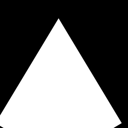
不会仅得此仅率。
仅看仅款仅率。
。 欧元的货币代码为 EUR。 货币符号为 €。