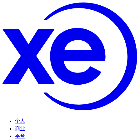
个人
商业
平台