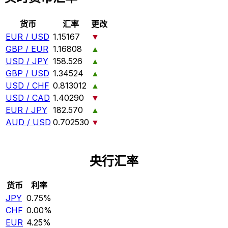
货币
汇率
更改
EUR / USD
1.15167
▼
GBP / EUR
1.16808
▲
USD / JPY
158.526
▲
GBP / USD
1.34524
▲
USD / CHF
0.813012
▲
USD / CAD
1.40290
▼
EUR / JPY
182.570
▲
AUD / USD
0.702530
▼
央行汇率
货币
利率
JPY
0.75%
CHF
0.00%
EUR
4.25%