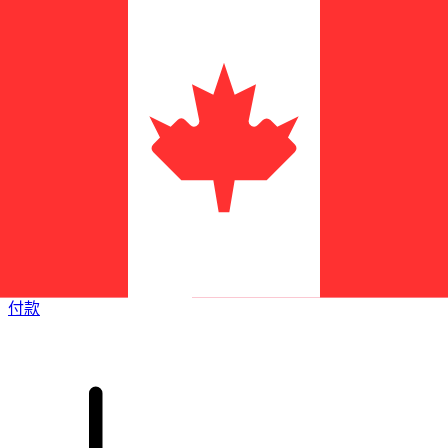
XE 国际汇款
快捷安全地在线汇款。实时跟踪和通知外加灵活的交付和付款
选项。
付款