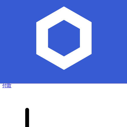
XE 国际汇款
快捷安全地在线汇款。实时跟踪和通知外加灵活的交付和付款
选项。
付款