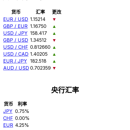
货币
汇率
更改
EUR / USD
1.15214
▼
GBP / EUR
1.16750
▲
USD / JPY
158.417
▲
GBP / USD
1.34512
▼
USD / CHF
0.812660
▲
USD / CAD
1.40205
▲
EUR / JPY
182.518
▲
AUD / USD
0.702359
▼
央行汇率
货币
利率
JPY
0.75%
CHF
0.00%
EUR
4.25%