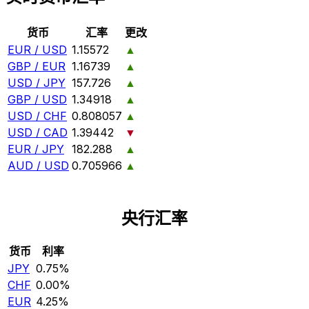
货币
汇率
更改
EUR / USD
1.15572
▲
GBP / EUR
1.16739
▲
USD / JPY
157.726
▲
GBP / USD
1.34918
▲
USD / CHF
0.808057
▲
USD / CAD
1.39442
▼
EUR / JPY
182.288
▲
AUD / USD
0.705966
▲
央行汇率
货币
利率
JPY
0.75%
CHF
0.00%
EUR
4.25%