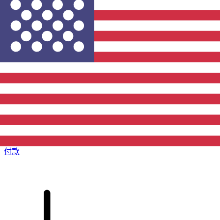
XE 国际汇款
快捷安全地在线汇款。实时跟踪和通知外加灵活的交付和付款
选项。
付款