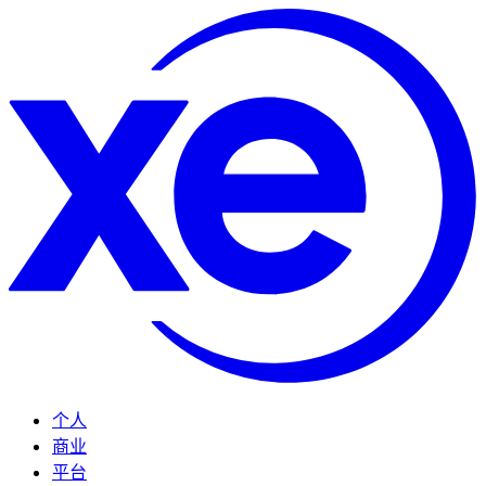
个人
商业
平台