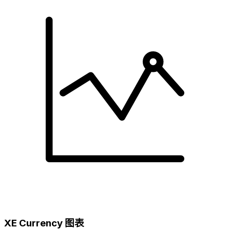
XE Currency 图表