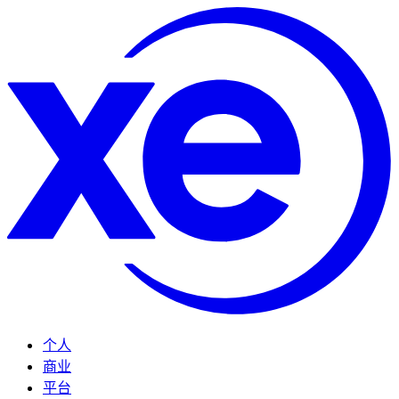
个人
商业
平台