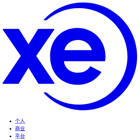
个人
商业
平台