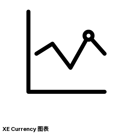
XE Currency 图表