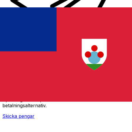
XE Internationella valutaöverföringar
Skicka pengar online snabbt, säkert och enkelt.
Spårning i realtid, notiser och flexibla leverans- och
betalningsalternativ.
Skicka pengar