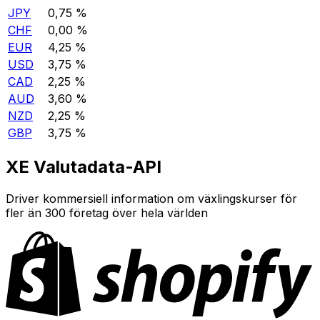
JPY
0,75 %
CHF
0,00 %
EUR
4,25 %
USD
3,75 %
CAD
2,25 %
AUD
3,60 %
NZD
2,25 %
GBP
3,75 %
XE Valutadata-API
Driver kommersiell information om växlingskurser för
fler än 300 företag över hela världen