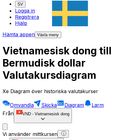
SV
Logga in
Registrera
Hjälp
Hämta appen
Växla meny
Vietnamesisk dong till
Bermudisk dollar
Valutakursdiagram
Xe Diagram över historiska valutakurser
Omvandla
Skicka
Diagram
Larm
Från
VND
-
Vietnamesisk dong
Vi använder mittkursen