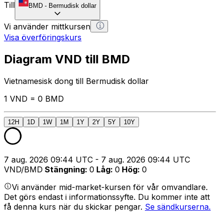
Till
BMD
-
Bermudisk dollar
Vi använder mittkursen
Visa överföringskurs
Diagram VND till BMD
Vietnamesisk dong till Bermudisk dollar
1 VND = 0 BMD
12H
1D
1W
1M
1Y
2Y
5Y
10Y
7 aug. 2026 09:44 UTC - 7 aug. 2026 09:44 UTC
VND/BMD
Stängning
:
0
Låg
:
0
Hög
:
0
Vi använder mid-market-kursen för vår omvandlare.
Det görs endast i informationssyfte. Du kommer inte att
få denna kurs när du skickar pengar.
Se sändkurserna.