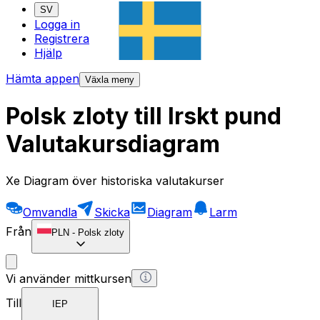
SV
Logga in
Registrera
Hjälp
Hämta appen
Växla meny
Polsk zloty till Irskt pund
Valutakursdiagram
Xe Diagram över historiska valutakurser
Omvandla
Skicka
Diagram
Larm
Från
PLN
-
Polsk zloty
Vi använder mittkursen
Till
IEP