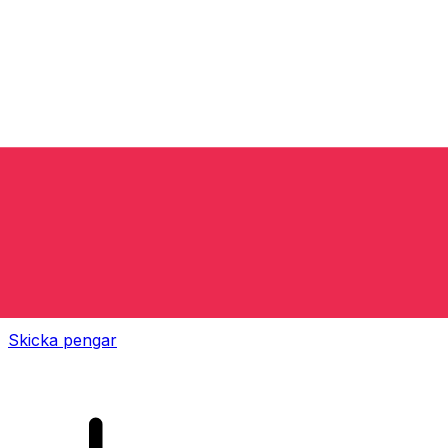
XE Internationella valutaöverföringar
Skicka pengar online snabbt, säkert och enkelt.
Spårning i realtid, notiser och flexibla leverans- och
betalningsalternativ.
Skicka pengar