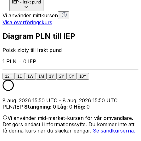
IEP
-
Irskt pund
Vi använder mittkursen
Visa överföringskurs
Diagram PLN till IEP
Polsk zloty till Irskt pund
1 PLN = 0 IEP
12H
1D
1W
1M
1Y
2Y
5Y
10Y
8 aug. 2026 15:50 UTC - 8 aug. 2026 15:50 UTC
PLN/IEP
Stängning
:
0
Låg
:
0
Hög
:
0
Vi använder mid-market-kursen för vår omvandlare.
Det görs endast i informationssyfte. Du kommer inte att
få denna kurs när du skickar pengar.
Se sändkurserna.