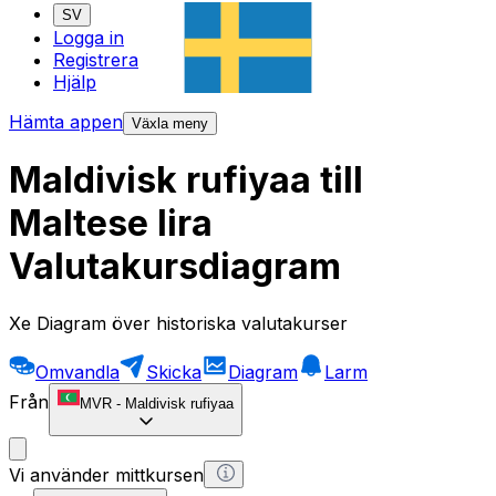
SV
Logga in
Registrera
Hjälp
Hämta appen
Växla meny
Maldivisk rufiyaa till
Maltese lira
Valutakursdiagram
Xe Diagram över historiska valutakurser
Omvandla
Skicka
Diagram
Larm
Från
MVR
-
Maldivisk rufiyaa
Vi använder mittkursen