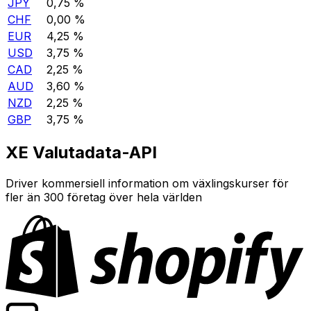
JPY
0,75 %
CHF
0,00 %
EUR
4,25 %
USD
3,75 %
CAD
2,25 %
AUD
3,60 %
NZD
2,25 %
GBP
3,75 %
XE Valutadata-API
Driver kommersiell information om växlingskurser för
fler än 300 företag över hela världen