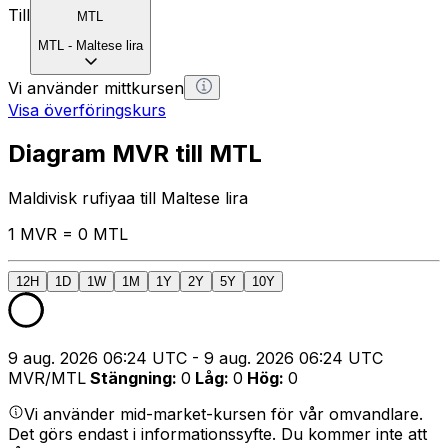
Till
MTL
MTL
-
Maltese lira
Vi använder mittkursen
Visa överföringskurs
Diagram MVR till MTL
Maldivisk rufiyaa till Maltese lira
1 MVR = 0 MTL
12H
1D
1W
1M
1Y
2Y
5Y
10Y
9 aug. 2026 06:24 UTC - 9 aug. 2026 06:24 UTC
MVR/MTL
Stängning
:
0
Låg
:
0
Hög
:
0
Vi använder mid-market-kursen för vår omvandlare.
Det görs endast i informationssyfte. Du kommer inte att