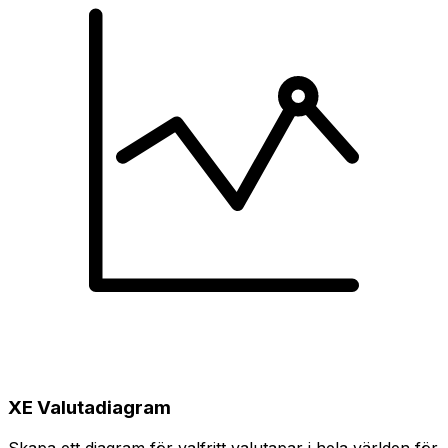
XE Valutadiagram
Skapa ett diagram för valfritt valutapar i hela världen för