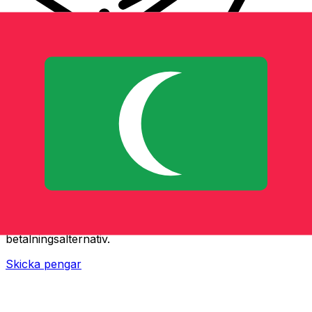
XE Internationella valutaöverföringar
Skicka pengar online snabbt, säkert och enkelt.
Spårning i realtid, notiser och flexibla leverans- och
betalningsalternativ.
Skicka pengar