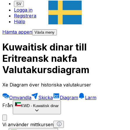
SV
Logga in
Registrera
Hjälp
Hämta appen
Växla meny
Kuwaitisk dinar till
Eritreansk nakfa
Valutakursdiagram
Xe Diagram över historiska valutakurser
Omvandla
Skicka
Diagram
Larm
Från
KWD
-
Kuwaitisk dinar
Vi använder mittkursen