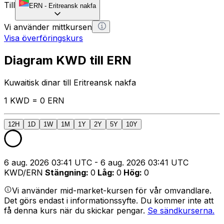
Till
ERN
-
Eritreansk nakfa
Vi använder mittkursen
Visa överföringskurs
Diagram KWD till ERN
Kuwaitisk dinar till Eritreansk nakfa
1 KWD = 0 ERN
12H
1D
1W
1M
1Y
2Y
5Y
10Y
6 aug. 2026 03:41 UTC - 6 aug. 2026 03:41 UTC
KWD/ERN
Stängning
:
0
Låg
:
0
Hög
:
0
Vi använder mid-market-kursen för vår omvandlare.
Det görs endast i informationssyfte. Du kommer inte att
få denna kurs när du skickar pengar.
Se sändkurserna.