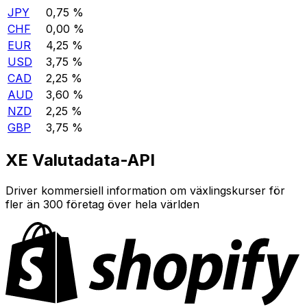
JPY
0,75 %
CHF
0,00 %
EUR
4,25 %
USD
3,75 %
CAD
2,25 %
AUD
3,60 %
NZD
2,25 %
GBP
3,75 %
XE Valutadata-API
Driver kommersiell information om växlingskurser för
fler än 300 företag över hela världen