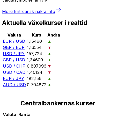
More
Eritreansk nakfa
info
Aktuella växelkurser i realtid
Valuta
Kurs
Ändra
EUR / USD
1,15490
▲
GBP / EUR
1,16554
▼
USD / JPY
157,724
▲
GBP / USD
1,34609
▲
USD / CHF
0,807096
▼
USD / CAD
1,40124
▼
EUR / JPY
182,156
▲
AUD / USD
0,704872
▲
Centralbankernas kurser
Valuta
Ränta