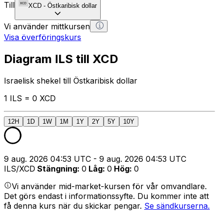
Till
XCD
-
Östkaribisk dollar
Vi använder mittkursen
Visa överföringskurs
Diagram ILS till XCD
Israelisk shekel till Östkaribisk dollar
1 ILS = 0 XCD
12H
1D
1W
1M
1Y
2Y
5Y
10Y
9 aug. 2026 04:53 UTC - 9 aug. 2026 04:53 UTC
ILS/XCD
Stängning
:
0
Låg
:
0
Hög
:
0
Vi använder mid-market-kursen för vår omvandlare.
Det görs endast i informationssyfte. Du kommer inte att
få denna kurs när du skickar pengar.
Se sändkurserna.