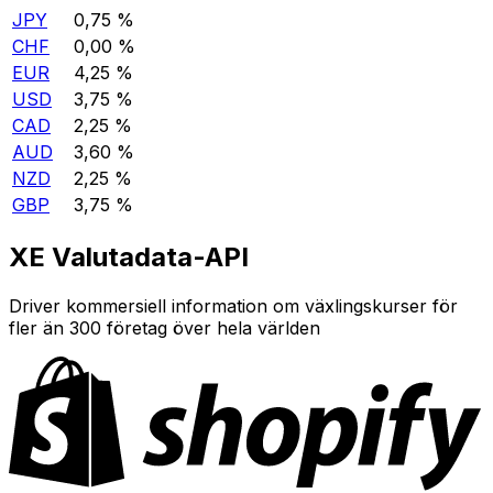
JPY
0,75 %
CHF
0,00 %
EUR
4,25 %
USD
3,75 %
CAD
2,25 %
AUD
3,60 %
NZD
2,25 %
GBP
3,75 %
XE Valutadata-API
Driver kommersiell information om växlingskurser för
fler än 300 företag över hela världen