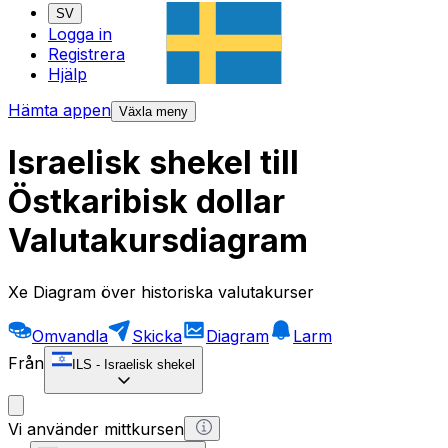
SV
Logga in
Registrera
Hjälp
Hämta appen
Växla meny
Israelisk shekel till
Östkaribisk dollar
Valutakursdiagram
Xe Diagram över historiska valutakurser
Omvandla
Skicka
Diagram
Larm
Från
ILS
-
Israelisk shekel
Vi använder mittkursen