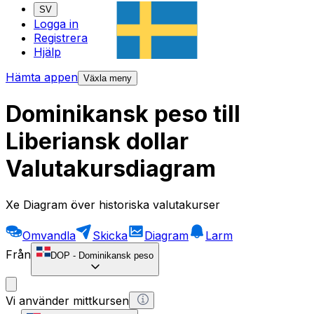
SV
Logga in
Registrera
Hjälp
Hämta appen
Växla meny
Dominikansk peso till
Liberiansk dollar
Valutakursdiagram
Xe Diagram över historiska valutakurser
Omvandla
Skicka
Diagram
Larm
Från
DOP
-
Dominikansk peso
Vi använder mittkursen