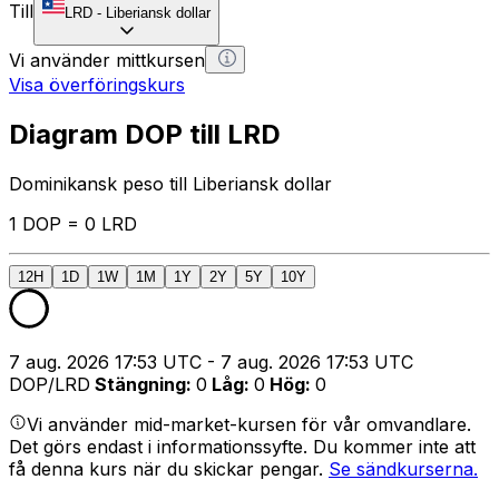
Till
LRD
-
Liberiansk dollar
Vi använder mittkursen
Visa överföringskurs
Diagram DOP till LRD
Dominikansk peso till Liberiansk dollar
1 DOP = 0 LRD
12H
1D
1W
1M
1Y
2Y
5Y
10Y
7 aug. 2026 17:53 UTC - 7 aug. 2026 17:53 UTC
DOP/LRD
Stängning
:
0
Låg
:
0
Hög
:
0
Vi använder mid-market-kursen för vår omvandlare.
Det görs endast i informationssyfte. Du kommer inte att
få denna kurs när du skickar pengar.
Se sändkurserna.