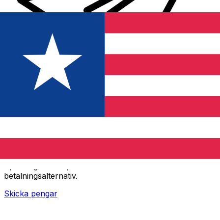
XE Internationella valutaöverföringar
Skicka pengar online snabbt, säkert och enkelt.
Spårning i realtid, notiser och flexibla leverans- och
betalningsalternativ.
Skicka pengar