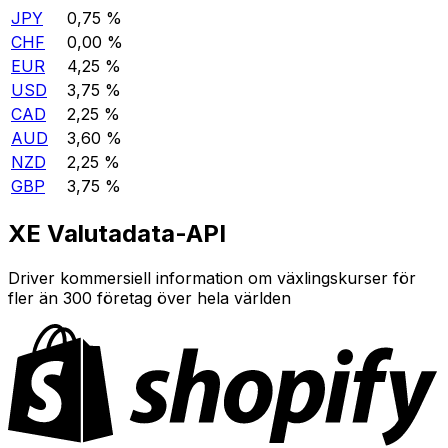
JPY
0,75 %
CHF
0,00 %
EUR
4,25 %
USD
3,75 %
CAD
2,25 %
AUD
3,60 %
NZD
2,25 %
GBP
3,75 %
XE Valutadata-API
Driver kommersiell information om växlingskurser för
fler än 300 företag över hela världen