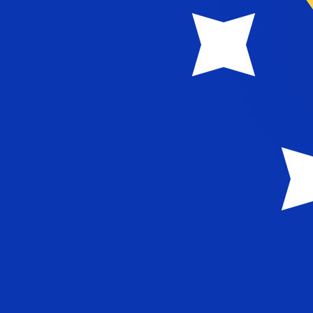
7 aug. 2026 17:51 UTC - 7 aug. 2026 17:51 UTC
CLP/BAM
Stängning
:
0
Låg
:
0
Hög
:
0
Vi använder mid-market-kursen för vår omvandlare. Det
Populära US-dollar (USD) valutakomb
Valutainformation
CLP
-
Chilensk peso
Vår valutarankning visar att den mest populära växlingsk
More
Chilensk peso
info
BAM
-
Bosnisk konvertibilna marka