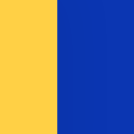
nna kurs när du skickar pengar.
Se sändkurserna.
akoden för Chilenska pesos är CLP. Valutasymbolen är $.