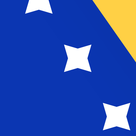
ursen för Bosnisk konvertibilna marka är kursen från BAM 
Ce
Valuta
Ränta
JPY
0,75 %
CHF
0,00 %
EUR
4,25 %
USD
3,75 %
CAD
2,25 %
AUD
3,60 %
NZD
2,25 %
GBP
3,75 %
r än 300 företag över hela världen