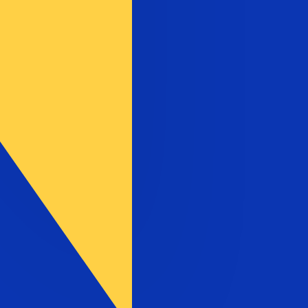
till USD. Valutakoden för Bosniska konvertibla mark är
ntralbankernas kurser