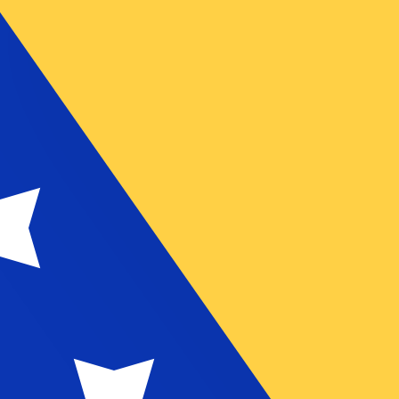
 görs endast i informationssyfte. Du kommer inte att få de
inationer
ursen för Chilensk peso är kursen från CLP till USD. Valut