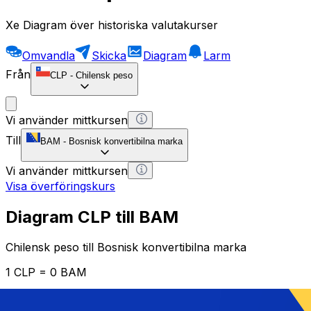
Xe Diagram över historiska valutakurser
Omvandla
Skicka
Diagram
Larm
Från
CLP
-
Chilensk peso
Vi använder mittkursen
Till
BAM
-
Bosnisk konvertibilna marka
Vi använder mittkursen
Visa överföringskurs
Diagram CLP till BAM
Chilensk peso till Bosnisk konvertibilna marka
1 CLP = 0 BAM
12H
1D
1W
1M
1Y
2Y
5Y
10Y